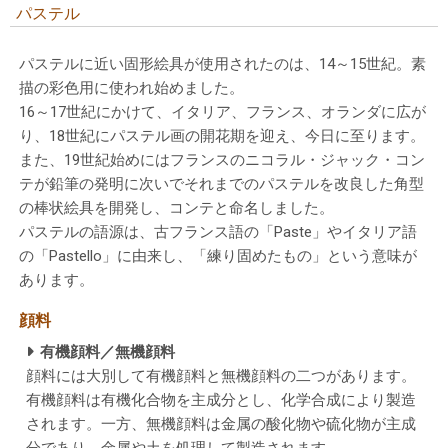
パステル
パステルに近い固形絵具が使用されたのは、14～15世紀。素
描の彩色用に使われ始めました。
16～17世紀にかけて、イタリア、フランス、オランダに広が
り、18世紀にパステル画の開花期を迎え、今日に至ります。
また、19世紀始めにはフランスのニコラル・ジャック・コン
テが鉛筆の発明に次いでそれまでのパステルを改良した角型
の棒状絵具を開発し、コンテと命名しました。
パステルの語源は、古フランス語の「Paste」やイタリア語
の「Pastello」に由来し、「練り固めたもの」という意味が
あります。
顔料
有機顔料／無機顔料
顔料には大別して有機顔料と無機顔料の二つがあります。
有機顔料は有機化合物を主成分とし、化学合成により製造
されます。一方、無機顔料は金属の酸化物や硫化物が主成
分であり、金属や土を処理して製造されます。