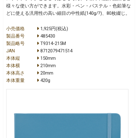
様々な使い方ができます。水彩・ペン・パステル・色鉛筆な
どに使える汎用性の高い細目の中性紙(140g/?)、80枚綴じ。
小売価格
1,925円(税込)
製品番号
485430
製品略号
T9314-215M
JAN
8712079471514
本体縦
150mm
本体横
210mm
本体高さ
20mm
本体重量
420g