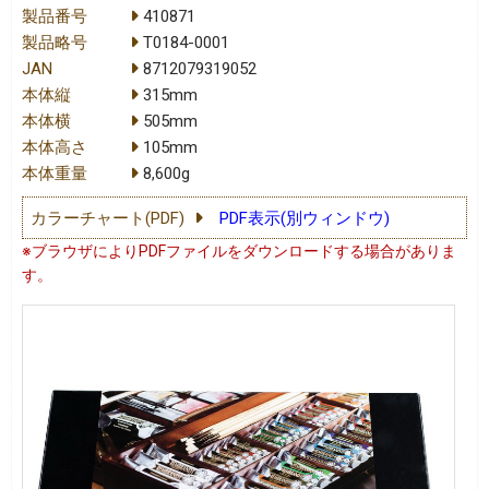
製品番号
410871
製品略号
T0184-0001
JAN
8712079319052
本体縦
315mm
本体横
505mm
本体高さ
105mm
本体重量
8,600g
カラーチャート(PDF)
PDF表示(別ウィンドウ)
※ブラウザによりPDFファイルをダウンロードする場合がありま
す。