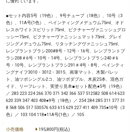
に優れています。
■セット内容5号（19色）、9号チューブ（18色）、10号（3
色）、11A号(1色）、ペインティングメデュウム75ml、オド
レスホワイトスピリット75ml、ピクチャーヴァニッシュグロ
ッシー75ml、ピクチャーヴァニッシュマット75ml、グレイ
ジングメデュウム75ml、リタッチングヴァニッシュ75ml、
レンブラントブラシ200#8号・12号・16号、レンブラントブ
ラシ208＃6号・10号・14号、レンブラントブラシ240＃6
号・10号、レンブラントブラシ291＃4号・8号、ペインティ
ングナイフ3010・3012・3015、画筆マット、木製パレッ
ト、油ツボシングル2コ、油ツボダブル、木炭25本、混色ガ
イド、リーフレット、実塗り見本■セット配色●5号（19色）
／ 283 223 224 266 370 371 342 366 537 512582 508 614 623
620 339 347 403 408●9号（18色）／ 254 284 285 311 377 31
8 568 506 517 530576 633 615 629 227 411 409 735●10号（3
色）／ 103 104 118●11A号(1色）／ 105
小売価格
195,800円(税込)