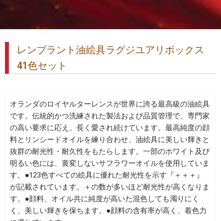
レンブラント油絵具ラグジユアリボックス
41色セット
オランダのロイヤルターレンスが世界に誇る最高級の油絵具
です。伝統的かつ洗練された製法および品質管理で、専門家
の高い要求に応え、長く愛され続けています。最高純度の顔
料とリンシードオイルを練り合わせ、油絵具に美しい輝きと
抜群の耐光性・耐久性をもたらします。一部のホワイト及び
明るい色には、黄変しないサフラワーオイルを使用していま
す。●123色すべての絵具に優れた耐光性を示す『＋＋＋』
が記載されています。＋の数が多いほど耐光性が高くなりま
す。●顔料、オイル共に純度が高いた混色しても濁りにく
く、美しい輝きを保ちます。●顔料の含有率が高く、着色力