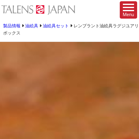
Menu
製品情報
油絵具
油絵具セット
レンブラント油絵具ラグジユアリ
ボックス