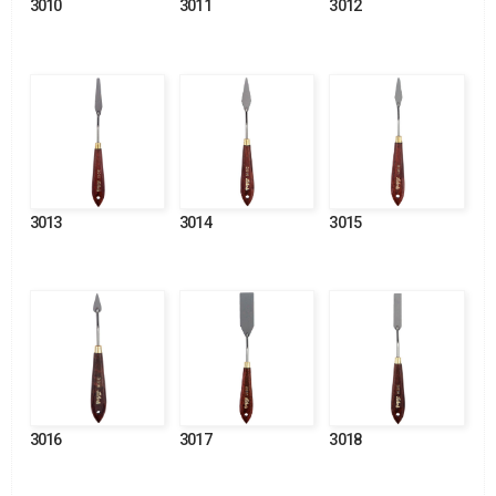
3010
3011
3012
3013
3014
3015
3016
3017
3018