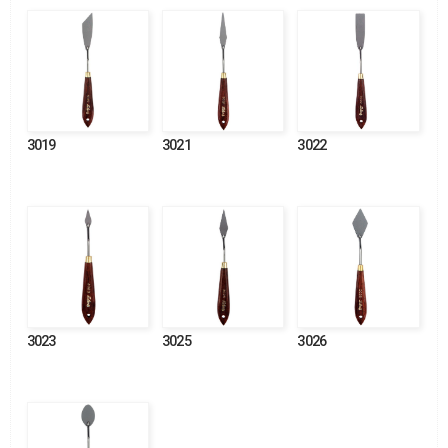
3019
3021
3022
3023
3025
3026