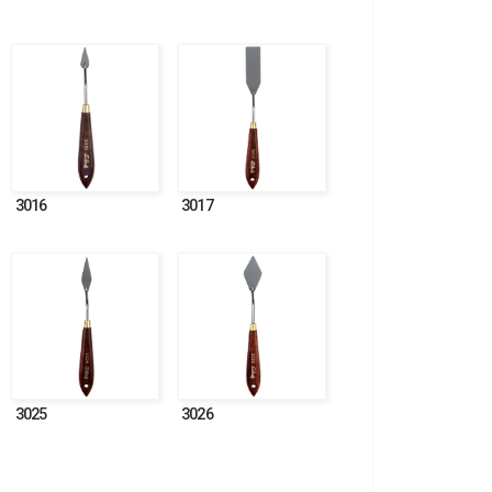
3016
3017
3025
3026