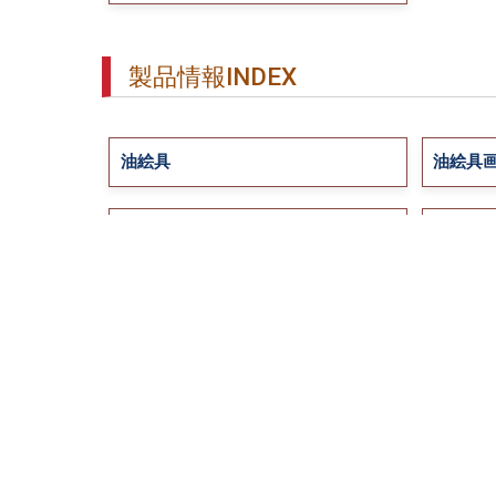
製品情報INDEX
油絵具
油絵具
アクリルメディウム
パステ
デザインインク
マーカ
ナイフ/ローラー/パレット
イーゼ