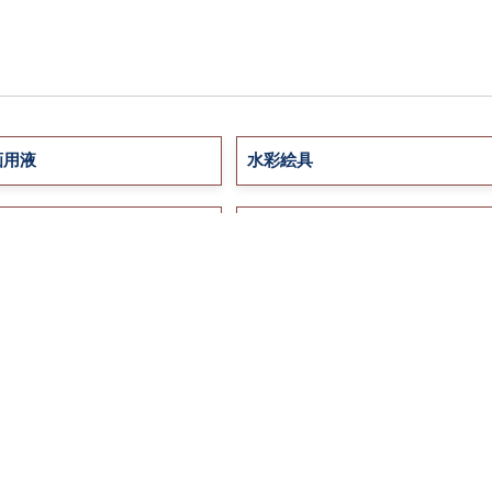
画用液
水彩絵具
ル
クレパス
ー
デコ＆クラフト
ル
紙 / スケッチブック