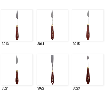
3013
3014
3015
3021
3022
3023