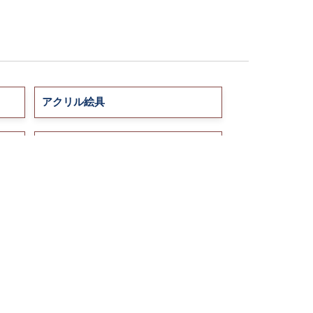
アクリル絵具
色鉛筆
画筆
絵画用品 / その他