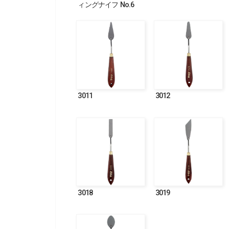
ィングナイフ No.6
3011
3012
3018
3019