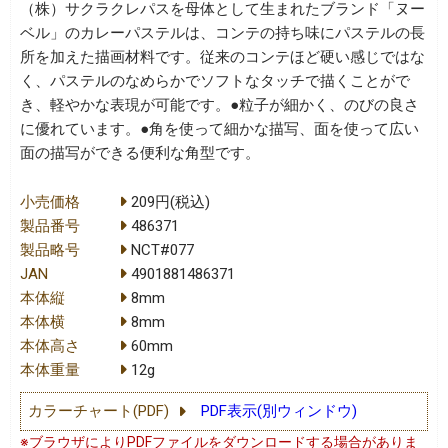
（株）サクラクレパスを母体として生まれたブランド「ヌー
ベル」のカレーパステルは、コンテの持ち味にパステルの長
所を加えた描画材料です。従来のコンテほど硬い感じではな
く、パステルのなめらかでソフトなタッチで描くことがで
き、軽やかな表現が可能です。●粒子が細かく、のびの良さ
に優れています。●角を使って細かな描写、面を使って広い
面の描写ができる便利な角型です。
小売価格
209円(税込)
製品番号
486371
製品略号
NCT#077
JAN
4901881486371
本体縦
8mm
本体横
8mm
本体高さ
60mm
本体重量
12g
カラーチャート(PDF)
PDF表示(別ウィンドウ)
※ブラウザによりPDFファイルをダウンロードする場合がありま