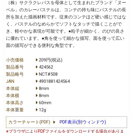
（株）サクラクレパスを母体として生まれたブランド「ヌー
ベル」のカレーパステルは、コンテの持ち味にパステルの長
所を加えた描画材料です。従来のコンテほど硬い感じではな
く、パステルのなめらかでソフトなタッチで描くことがで
き、軽やかな表現が可能です。●粒子が細かく、のびの良さ
に優れています。●角を使って細かな描写、面を使って広い
面の描写ができる便利な角型です。
小売価格
209円(税込)
製品番号
424562
製品略号
NCT#508
JAN
4901881424564
本体縦
8mm
本体横
8mm
本体高さ
60mm
本体重量
12g
カラーチャート(PDF)
PDF表示(別ウィンドウ)
※ブラウザによりPDFファイルをダウンロードする場合がありま