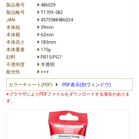
製品番号
486029
製品略号
T1709-582
JAN
4573588486024
本体縦
39mm
本体横
62mm
本体高さ
183mm
本体重量
175g
顔料
PB15/PG7
不透明度
半透明
耐光性
+++
カラーチャート(PDF)
PDF表示(別ウィンドウ)
※ブラウザによりPDFファイルをダウンロードする場合がありま
す。