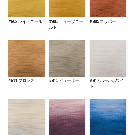
#802 ライトゴール
#803 ディープゴー
#805 コッパー
ド
ルド
#811 ブロンズ
#815 ピューター
#817 パールホワイ
ト