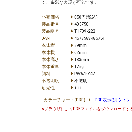
く、多彩な表現が可能です。
小売価格
858円(税込)
製品番号
485758
製品略号
T1709-222
JAN
4573588485751
本体縦
39mm
本体横
62mm
本体高さ
183mm
本体重量
175g
顔料
PW6/PY42
不透明度
不透明
耐光性
+++
カラーチャート(PDF)
PDF表示(別ウィン
※ブラウザによりPDFファイルをダウンロードす