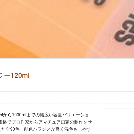
120ml
ト
lから1000mlまでの幅広い容量バリエーショ
価格でプロ作家からアマチュア画家の制作をサ
えた全90色。配色バランスが良く混色もしやす