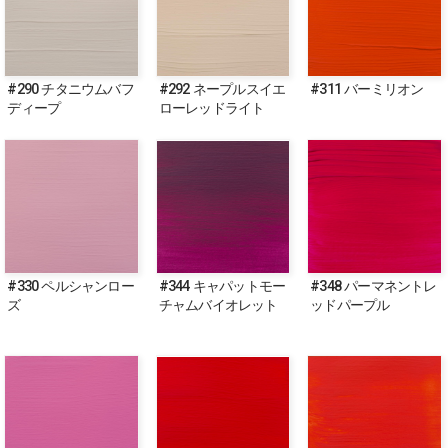
#290 チタニウムバフ
#292 ネープルスイエ
#311 バーミリオン
ディープ
ローレッドライト
#330 ペルシャンロー
#344 キャパットモー
#348 パーマネントレ
ズ
チャムバイオレット
ッドパープル