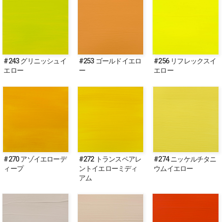
#243 グリニッシュイ
#253 ゴールドイエロ
#256 リフレックスイ
エロー
ー
エロー
#270 アゾイエローデ
#272 トランスペアレ
#274 ニッケルチタニ
ィープ
ントイエローミディ
ウムイエロー
アム