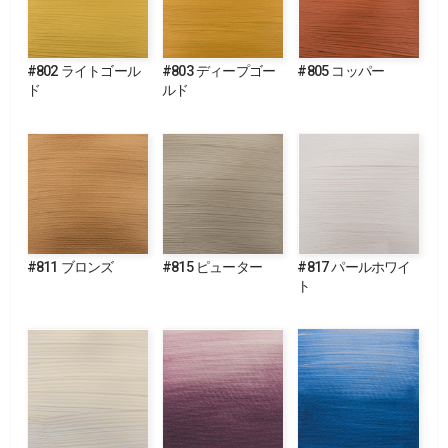
#802 ライトゴール
#803 ディープゴー
#805 コッパー
ド
ルド
#811 ブロンズ
#815 ピューター
#817 パールホワイ
ト