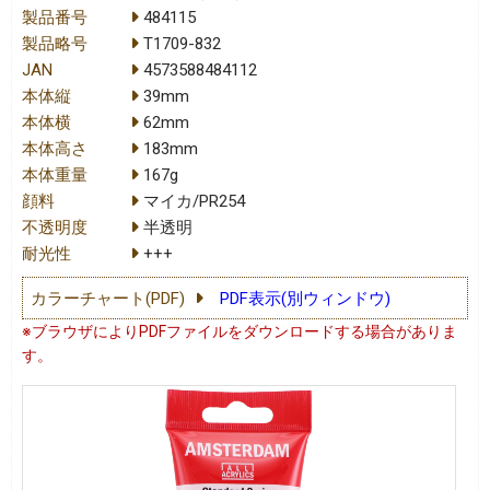
製品番号
484115
製品略号
T1709-832
JAN
4573588484112
本体縦
39mm
本体横
62mm
本体高さ
183mm
本体重量
167g
顔料
マイカ/PR254
不透明度
半透明
耐光性
+++
カラーチャート(PDF)
PDF表示(別ウィンドウ)
※ブラウザによりPDFファイルをダウンロードする場合がありま
す。