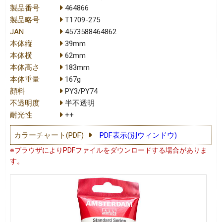
製品番号
464866
製品略号
T1709-275
JAN
4573588464862
本体縦
39mm
本体横
62mm
本体高さ
183mm
本体重量
167g
顔料
PY3/PY74
不透明度
半不透明
耐光性
++
カラーチャート(PDF)
PDF表示(別ウィンドウ)
※ブラウザによりPDFファイルをダウンロードする場合がありま
す。