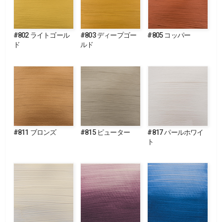
#802 ライトゴール
#803 ディープゴー
#805 コッパー
ド
ルド
#811 ブロンズ
#815 ピューター
#817 パールホワイ
ト