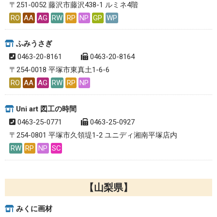
〒251-0052 藤沢市藤沢438-1 ルミネ4階
RO
AA
AG
RW
RP
NP
GP
WP
ふみうさぎ
0463-20-8161
0463-20-8164
〒254-0018 平塚市東真土1-6-6
RO
AA
AG
RW
RP
NP
Uni art 図工の時間
0463-25-0771
0463-25-0927
〒254-0801 平塚市久領堤1-2 ユニディ湘南平塚店内
RW
RP
NP
SC
山梨県
みくに画材