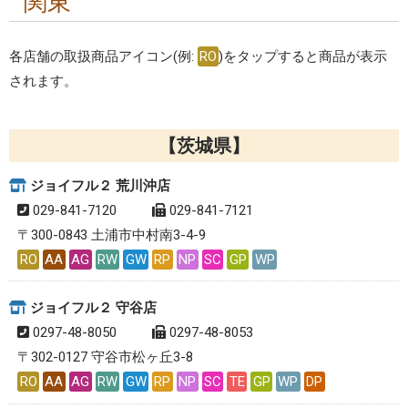
関東
各店舗の取扱商品アイコン(例:
RO
)をタップすると商品が表示
されます。
茨城県
ジョイフル２ 荒川沖店
029-841-7120
029-841-7121
〒300-0843 土浦市中村南3-4-9
RO
AA
AG
RW
GW
RP
NP
SC
GP
WP
ジョイフル２ 守谷店
0297-48-8050
0297-48-8053
〒302-0127 守谷市松ヶ丘3-8
RO
AA
AG
RW
GW
RP
NP
SC
TE
GP
WP
DP