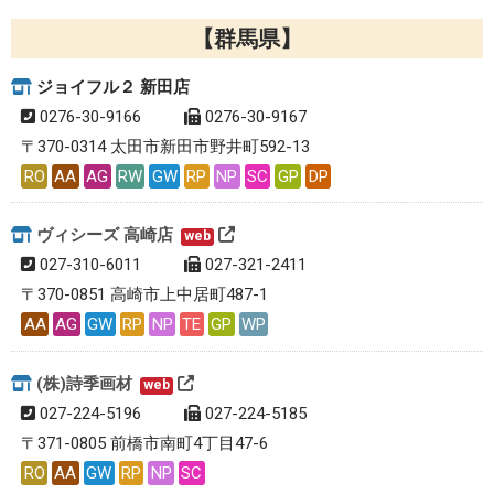
群馬県
ジョイフル２ 新田店
0276-30-9166
0276-30-9167
〒370-0314 太田市新田市野井町592-13
RO
AA
AG
RW
GW
RP
NP
SC
GP
DP
ヴィシーズ 高崎店
web
027-310-6011
027-321-2411
〒370-0851 高崎市上中居町487-1
AA
AG
GW
RP
NP
TE
GP
WP
(株)詩季画材
web
027-224-5196
027-224-5185
〒371-0805 前橋市南町4丁目47-6
RO
AA
GW
RP
NP
SC