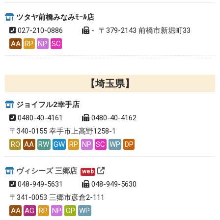
ツタヤ前橋みなみﾓｰﾙ店
027-210-0886
-
〒379-2143 前橋市新堀町33
AA
RP
NP
SC
埼玉県
ジョイフル2幸手店
0480-40-4161
0480-40-4162
〒340-0155 幸手市上高野1258-1
RO
AA
RW
GW
RP
NP
SC
WP
DP
ヴィシーズ 三郷店
web
048-949-5631
048-949-5630
〒341-0053 三郷市彦倉2-111
AA
AG
RP
NP
GP
WP