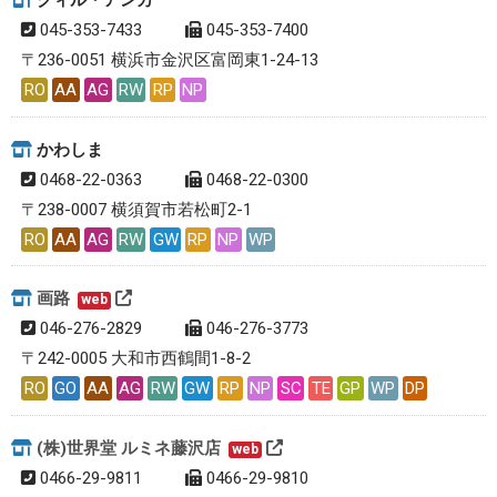
クィル・アンカ
045-353-7433
045-353-7400
〒236-0051 横浜市金沢区富岡東1-24-13
RO
AA
AG
RW
RP
NP
かわしま
0468-22-0363
0468-22-0300
〒238-0007 横須賀市若松町2-1
RO
AA
AG
RW
GW
RP
NP
WP
画路
web
046-276-2829
046-276-3773
〒242-0005 大和市西鶴間1-8-2
RO
GO
AA
AG
RW
GW
RP
NP
SC
TE
GP
WP
DP
(株)世界堂 ルミネ藤沢店
web
0466-29-9811
0466-29-9810