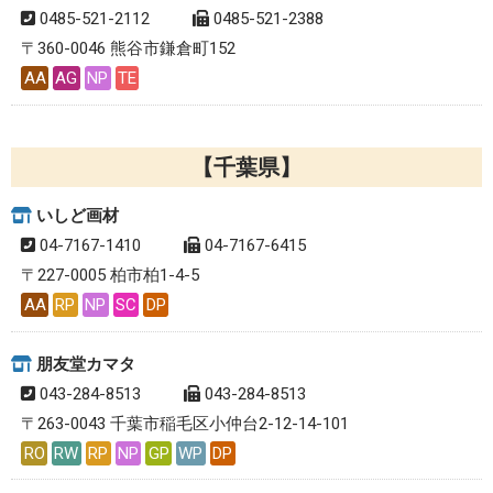
0485-521-2112
0485-521-2388
〒360-0046 熊谷市鎌倉町152
AA
AG
NP
TE
千葉県
いしど画材
04-7167-1410
04-7167-6415
〒227-0005 柏市柏1-4-5
AA
RP
NP
SC
DP
朋友堂カマタ
043-284-8513
043-284-8513
〒263-0043 千葉市稲毛区小仲台2-12-14-101
RO
RW
RP
NP
GP
WP
DP