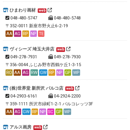
ひまわり画材
web
048-480-5747
048-480-5748
〒352-0011 新座市野火止6-2-19
AA
AG
RP
NP
TE
ヴィシーズ 埼玉大井店
web
049-278-7931
049-278-7930
〒356-0044 ふじみ野市西鶴ケ丘1-3-15
RO
AA
AG
RW
GW
RP
NP
GP
WP
(株)世界堂 新所沢 パルコ店
web
04-2903-6161
04-2924-2200
〒359-1111 所沢市緑町1-2-1 パルコレッツ3F
AA
AG
GW
RP
NP
SC
GP
WP
アルス画房
web