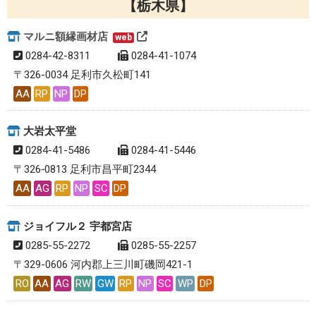
栃木県
マルニ額縁画材店
web
0284-42-8311
0284-41-1074
〒326-0034 足利市久松町141
AA
RP
NP
DP
大岩太平堂
0284-41-5486
0284-41-5446
〒326‐0813 足利市昌平町2344
AA
AG
RP
NP
SC
DP
ジョイフル２ 宇都宮店
0285-55-2272
0285-55-2257
〒329-0606 河内郡上三川町磯岡421-1
RO
AA
AG
RW
GW
RP
NP
SC
WP
DP