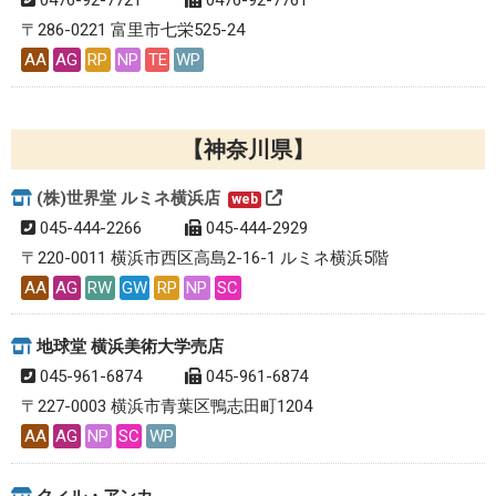
0476-92-7721
0476-92-7761
〒286-0221 富里市七栄525-24
AA
AG
RP
NP
TE
WP
神奈川県
(株)世界堂 ルミネ横浜店
web
045-444-2266
045-444-2929
〒220-0011 横浜市西区高島2-16-1 ルミネ横浜5階
AA
AG
RW
GW
RP
NP
SC
地球堂 横浜美術大学売店
045-961-6874
045-961-6874
〒227-0003 横浜市青葉区鴨志田町1204
AA
AG
NP
SC
WP