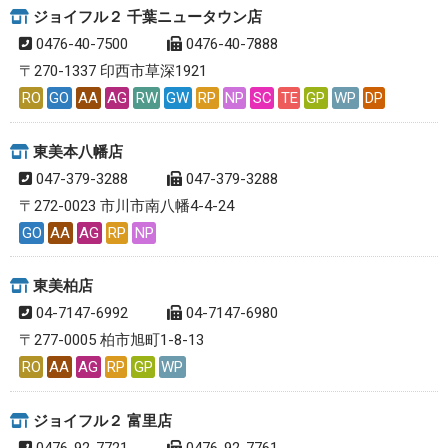
ジョイフル２ 千葉ニュータウン店
0476-40-7500
0476-40-7888
〒270-1337 印西市草深1921
RO
GO
AA
AG
RW
GW
RP
NP
SC
TE
GP
WP
DP
東美本八幡店
047-379-3288
047-379-3288
〒272-0023 市川市南八幡4-4-24
GO
AA
AG
RP
NP
東美柏店
04-7147-6992
04-7147-6980
〒277-0005 柏市旭町1-8-13
RO
AA
AG
RP
GP
WP
ジョイフル２ 富里店