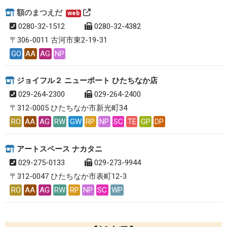
額のまつえだ
web
0280-32-1512
0280-32-4382
〒306-0011 古河市東2-19-31
GO
AA
AG
NP
ジョイフル２ ニューポート ひたちなか店
029-264-2300
029-264-2400
〒312-0005 ひたちなか市新光町34
RO
AA
AG
RW
GW
RP
NP
SC
TE
GP
DP
アートスペース ナカタニ
029-275-0133
029-273-9944
〒312-0047 ひたちなか市表町12-3
RO
AA
AG
RW
RP
NP
SC
WP