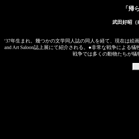
「帰
武田好昭（
‘37年生まれ。幾つかの文学同人誌の同人を経て、現在は絵画に。先年
and Art Saloon誌上展にて紹介される。●非常な戦争
戦争では多くの動物たちが犠